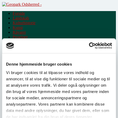
Skip
to
Forside
content
Landskab
Kulturhistorie
Kunst
Råvarer
Projekter
Partnere
Denne hjemmeside bruger cookies
Måned:
juli 2020
Vi bruger cookies til at tilpasse vores indhold og
annoncer, til at vise dig funktioner til sociale medier og til
H.M. Dronningen deltager i åbningen af
at analysere vores trafik. Vi deler også oplysninger om
Solvognens Fundsted
din brug af vores hjemmeside med vores partnere inden
for sociale medier, annonceringspartnere og
Lørdag den 12. september deltager H.M. Dronningen i
analysepartnere. Vores partnere kan kombinere disse
åbningen af den nye kultur- og naturattraktion ved Solvognens
data med andre oplysninger, du har givet dem, eller som
fundsted i Trundholm Mose i Geopark Odsherred
de har indsamlet fra din brug af deres tjenester.