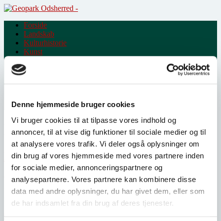
Skip
to
Forside
content
Landskab
Kulturhistorie
Kunst
Råvarer
Projekter
Partnere
Denne hjemmeside bruger cookies
Vi bruger cookies til at tilpasse vores indhold og
Måned:
april 2021
annoncer, til at vise dig funktioner til sociale medier og til
at analysere vores trafik. Vi deler også oplysninger om
Nyt bookazine: Livet i Odsherred
din brug af vores hjemmeside med vores partnere inden
for sociale medier, annonceringspartnere og
Geopark Odsherred har udgivet et nyt bookazine på 132 sider med
analysepartnere. Vores partnere kan kombinere disse
inspiration til at opleve naturen, kulturen, kunsten og de mange
data med andre oplysninger, du har givet dem, eller som
gastro-eventyr, der venter i Danmarks første UNESCO-geopark.
de har indsamlet fra din brug af deres tjenester.
Du kan hente et trykt eksemplar hos Feriepartner Odsherred i
åbningstiden
, på Dragsholm Slot, hos Siddinge Gårdbutik, Dansk