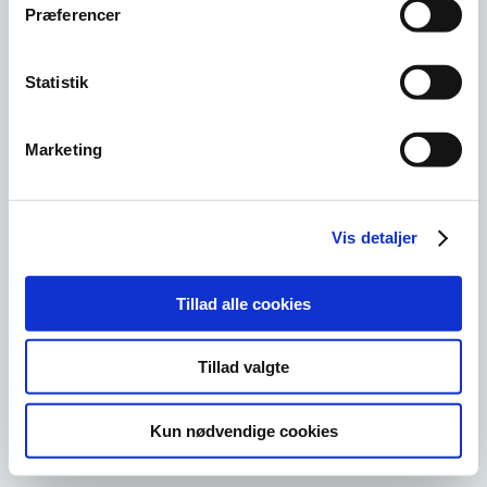
Præferencer
Geopark Odsherred
Andre sider
Statistik
Om Geopark Odsherred
Nyhedsbrev
Projekter
Marketing
Downloads
Nyheder og presse
Cookies
Kontakt
Vis detaljer
Geopark Odsherred. Landskabet, lyset og livet
Translate »
Tillad alle cookies
Tillad valgte
Kun nødvendige cookies