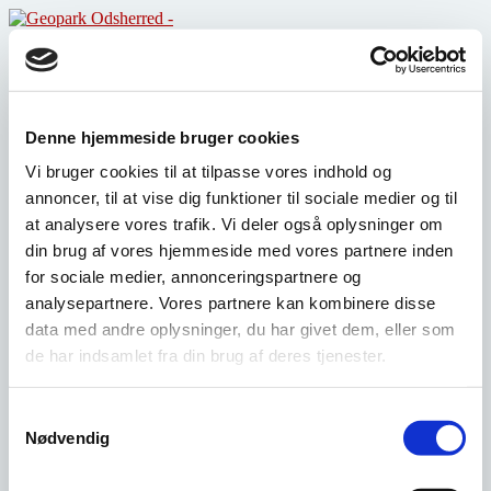
Skip
to
Forside
content
Landskab
Kulturhistorie
Kunst
Råvarer
Denne hjemmeside bruger cookies
Projekter
Vi bruger cookies til at tilpasse vores indhold og
Partnere
annoncer, til at vise dig funktioner til sociale medier og til
at analysere vores trafik. Vi deler også oplysninger om
din brug af vores hjemmeside med vores partnere inden
for sociale medier, annonceringspartnere og
Måned:
juli 2021
analysepartnere. Vores partnere kan kombinere disse
data med andre oplysninger, du har givet dem, eller som
Fonden Geopark Odsherred uddeler
de har indsamlet fra din brug af deres tjenester.
375.000 kr. til 19 lokale projekter
Samtykkevalg
Pressemeddelelse 1. juli 2021
Nødvendig
Liste over projekter, der modtager midler fra Geopark Odsherreds
aktivitets- og oplevelsespulje