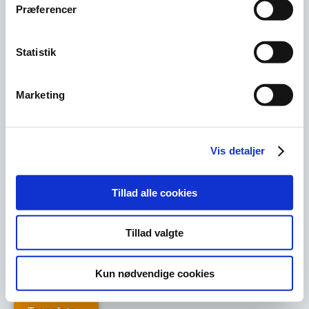
Nyheder og presse
Præferencer
Cookies
Kontakt
Geopark Odsherred. Landskabet, lyset og livet
Statistik
Marketing
Vis detaljer
Tillad alle cookies
Tillad valgte
Kun nødvendige cookies