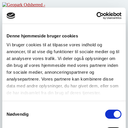
Skip
to
Forside
content
Landskab
Kulturhistorie
Kunst
Råvarer
Denne hjemmeside bruger cookies
Projekter
Vi bruger cookies til at tilpasse vores indhold og
Partnere
annoncer, til at vise dig funktioner til sociale medier og til
at analysere vores trafik. Vi deler også oplysninger om
din brug af vores hjemmeside med vores partnere inden
for sociale medier, annonceringspartnere og
Torsdag
analysepartnere. Vores partnere kan kombinere disse
data med andre oplysninger, du har givet dem, eller som
Geopark Odsherred
de har indsamlet fra din brug af deres tjenester.
Andre sider
Om Geopark Odsherred
Samtykkevalg
Nyhedsbrev
Nødvendig
Projekter
Downloads