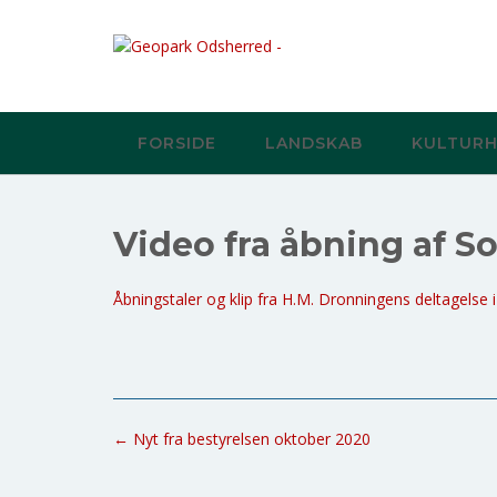
Skip
to
content
FORSIDE
LANDSKAB
KULTURH
Video fra åbning af 
Åbningstaler og klip fra H.M. Dronningens deltagelse
Post
←
Nyt fra bestyrelsen oktober 2020
navigation