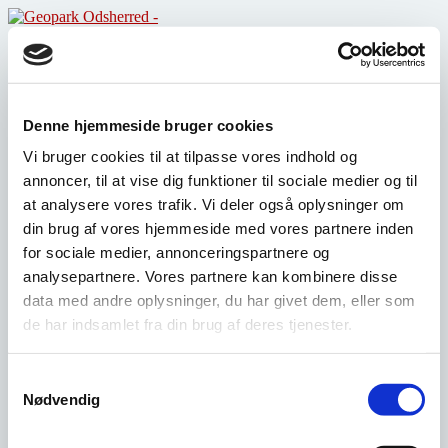
Skip
to
Forside
content
Landskab
Kulturhistorie
Kunst
Råvarer
Denne hjemmeside bruger cookies
Projekter
Vi bruger cookies til at tilpasse vores indhold og
Partnere
annoncer, til at vise dig funktioner til sociale medier og til
at analysere vores trafik. Vi deler også oplysninger om
din brug af vores hjemmeside med vores partnere inden
Bestyrelsens sammensætning 2026
for sociale medier, annonceringspartnere og
analysepartnere. Vores partnere kan kombinere disse
Læs referat fra bestyrelsesmøde 7. januar 2026
data med andre oplysninger, du har givet dem, eller som
de har indsamlet fra din brug af deres tjenester.
Overblik – Om Geopark Odsherred
Post
NYT FRA BESTYRELSEN
→
Samtykkevalg
navigation
←
Ny bogudgivelse om Odsherreds kulturhistorie
Nødvendig
Geopark Odsherred