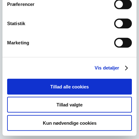
Præferencer
Andre sider
Om Geopark Odsherred
Nyhedsbrev
Statistik
Projekter
Downloads
Nyheder og presse
Cookies
Marketing
Kontakt
Geopark Odsherred. Landskabet, lyset og livet
Translate »
Vis detaljer
Tillad alle cookies
Tillad valgte
Kun nødvendige cookies